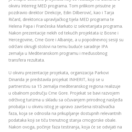
okviru Interreg MED programa. Tom prilikom prisutne je
pozdravio direktor Direkcije, Edin Dilberović, kao i Tarja
Ričard, direktorica upravljačkog tijela MED programa te
Helena Papa i Frančeska Markato iz sekretarijata programa.
Nakon prezentacije nekih od tekućih projektata iz Bosne i
Hercegovine, Crne Gore i Albanije, a u popodnevnoj sesiji su
održani okrugli stolovi na temu buduće saradnje IPA
zemalja u Mediteranskom programu i međusobnog
transfera rezultata.
U okviru prezentacije projekata, organizacija Parkovi
Dinarida je predstavila projekat INHERIT, koji se u
partnerstvu sa 15 zemalja mediteranskog regiona realizuje
u obalnom području Crne Gore. Projekat se bavi razvojem
održivog turizma u skladu sa očuvanjem prirodnog nasljeđa
priobalja i u okviru istog je upravo završena istraživačka
faza, koja se odnosila na prikupljanje dostupnih relevantnih
podataka koji se tiču trenutnog stanja crnogorske obale.
Nakon ovoga, počinje faza testiranja, koja će se odvijati na