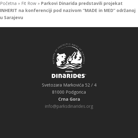
Početna
»
Fit Row
»
Parkovi Dinarida predstavili projekat
INHERIT na konferenciji pod nazivom “MADE in MED” održanoj
u Sarajevu
Svetozara Markovića 52 / 4
81000 Podgorica
Crna Gora
info@parksdinarides.org