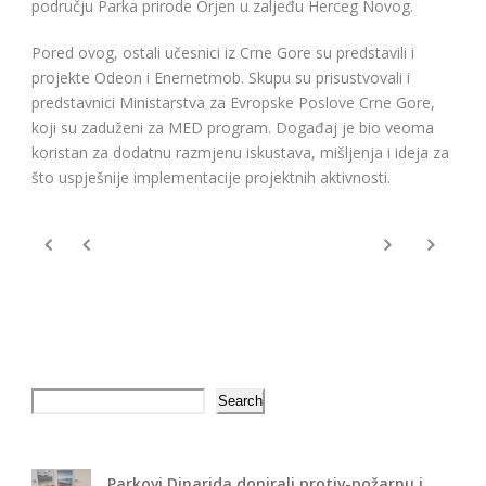
području Parka prirode Orjen u zaljeđu Herceg Novog.
Pored ovog, ostali učesnici iz Crne Gore su predstavili i
projekte Odeon i Enernetmob. Skupu su prisustvovali i
predstavnici Ministarstva za Evropske Poslove Crne Gore,
koji su zaduženi za MED program. Događaj je bio veoma
koristan za dodatnu razmjenu iskustava, mišljenja i ideja za
što uspješnije implementacije projektnih aktivnosti.
Search
Search
Parkovi Dinarida donirali protiv-požarnu i