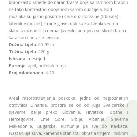
braonkasto smeđe do narandžaste boje sa tamnom braon i
ne tako kontrastno obojenom šarom duž tijela. Kod
mužjaka su jasno prisutne i šare duž dorzalne (trbušne) i
lateralne (bočne) strane glave, dok su kod ženki veoma
slabo izražene ili ih nema. Juvenilni primjerci su sličnih boja i
šara kao i odrasle jedinke.
Dužina tijela
: 65-95cm
Težina tijela
: 220 g
Ishrana
: mesojed
Parenje
: april, početak maja
Broj mladunaca
: 4-20
Areal rasprostranjenja poskoka, jedne od najpoznatijih
otrovnica Dinarida, prostire se od od juga Švajcarske i
sjeverne Italije preko Slovenije, Hrvatske, Bosne i
Hercegovine, Crne Gore, Srbije, Albanije, Sjeverne
Makedonije, Bugarske, Rumunije pa sve do Kavkaza.
Nastanjuje suva, kamenita staništa, obrasla trnjem i niskom