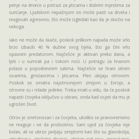
penje na drveće u potrazi za pticama i dobrim mjestima za
sunčanje. Ljudskom nepažnjom on može pasti sa drveta i
reagovati agresivno, što može izgledati kao da je skočio na
nekoga.
Iako ne može da skače, poskok prilikom napada može vrlo
brzo izbaciti 40 % dužine svog tijela, što ga čini vrlo
opasnim predatorom. Najčešće je aktivan preko dana, a
ljeti i u sumrak pa i tokom noći. U potragu za hranom
polaze u popodnevnim satima. Najčešće se hrani sitnim
sisarima, gmizavcima i pticama. Plen ubijaju otrovom.
Poskok se smatra najotrovnijom zmijom u Evropi, a
otrovne su i mlade jedinke. Treba imati u vidu, da će poskok
napasti čovjeka isključivo u obrani, onda kad osjeti da mu je
ugrožen život.
Otrov je smrtonosan i za čovjeka, ukoliko se pravovremeno
ne reaguje i ne da protivotrov. Sam ujed za čovjeka nije
bolan, ali se ubrzo javljaju simptomi kao što su glavobolja,
vrtoglavica, otežano disanje, ubrzan rad srca, povraćanje.