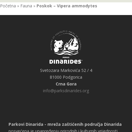
Početna
»
Fauna
»
Poskok – Vipera ammodytes
Svetozara Markovića 52 / 4
81000 Podgorica
Crna Gora
info@parksdinarides.org
Parkovi Dinarida - mreža zaštićenih područja Dinarida
posvećena je unapređenju prirodnih i kulturnih vrijednosti