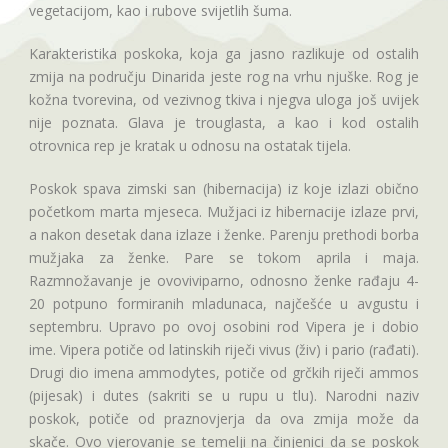
vegetacijom, kao i rubove svijetlih šuma.
Karakteristika poskoka, koja ga jasno razlikuje od ostalih
zmija na području Dinarida jeste rog na vrhu njuške. Rog je
kožna tvorevina, od vezivnog tkiva i njegva uloga još uvijek
nije poznata. Glava je trouglasta, a kao i kod ostalih
otrovnica rep je kratak u odnosu na ostatak tijela.
Poskok spava zimski san (hibernacija) iz koje izlazi obično
početkom marta mjeseca. Mužjaci iz hibernacije izlaze prvi,
a nakon desetak dana izlaze i ženke. Parenju prethodi borba
mužjaka za ženke. Pare se tokom aprila i maja.
Razmnožavanje je ovoviviparno, odnosno ženke rađaju 4-
20 potpuno formiranih mladunaca, najčešće u avgustu i
septembru. Upravo po ovoj osobini rod Vipera je i dobio
ime. Vipera potiče od latinskih riječi vivus (živ) i pario (rađati).
Drugi dio imena ammodytes, potiče od grčkih riječi ammos
(pijesak) i dutes (sakriti se u rupu u tlu). Narodni naziv
poskok, potiče od praznovjerja da ova zmija može da
skače. Ovo vjerovanje se temelji na činjenici da se poskok