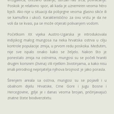
Poskok je relativno spor, ali kada je uznemiren veoma hitro
bježi. Ako nije u situaciji da pobjegne veoma glasno sikće ili
se kamuflira i ukoči. Karakteristično za ovu vrstu je da ne
voli da se kvasi, pa se može otjerati polivanjem vodom.
Početkom XX vijeka Austro-Ugarska je introdukovala
indijskog malog mungosa na neka hrvatska ostrva u cilju
kontrole populacije zmija, u prvom redu poskoka. Međutim,
nije sve ispalo onako kako se željelo. Nakon što je
ponestalo zmija na ostrvima, mungosi su se počeli hraniti
drugim korisnim (živina) i/ili rijetkim životinjama, a kako nisu
imali prirodnog neprijatelja njihova brojnost je jako porasla.
Širenjem areala sa ostrva, mungosi su se pojavili i u
obalnom dijelu Hrvatske, Crne Gore i jugu Bosne i
Hercegovine, gdje je i danas veoma brojan, pričinjavajući
znatne štete biodiverzitetu.