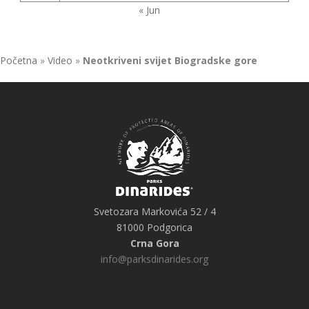
« Jun
Početna
»
Video
»
Neotkriveni svijet Biogradske gore
Svetozara Markovića 52 / 4
81000 Podgorica
Crna Gora
info@parksdinarides.org