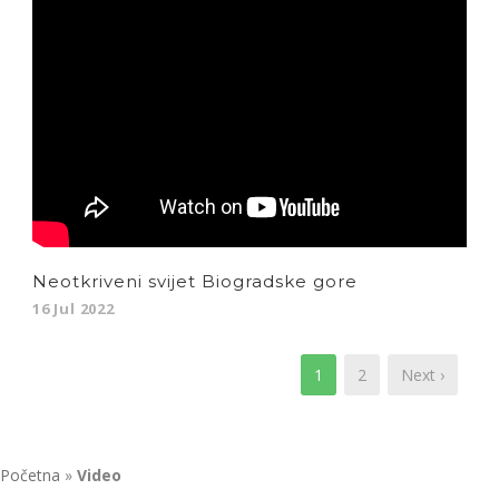
Neotkriveni svijet Biogradske gore
16 Jul 2022
1
2
Next ›
Početna
»
Video