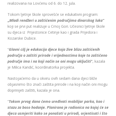
realizovana na Lovćenu od 6. do 12. jula.
Tokom ljetnje škole sprovešće se edukativni program:
„
Mladi rendžeri u zaštićenim područjima dinarskog luka”
koji se prvi put realizuje u Crnoj Gori. Učesnici ljetnje škole
su djeca iz Prijestonice Cetinje kao i grada Prijedora i
Kozarske Dubice.
“
Glavni cilj je edukacija djece koja žive blizu zaštićenih
područja o zaštiti prirode i vrijednostima koje to zaštićeno
područje ima i na koji način se oni mogu uključiti
”
, kazala
je Milica Kandić, koordinatorka projekta.
Nastojaćemo da u okviru ovih sedam dana djeci bliže
objasnimo što znači zaštita prirode i na koji način oni mogu
doprinijeti zaštiti, kazala je ona.
“
Tokom prvog dana ćemo uređivati mobilijar parka, kao i
stazu za boso hodanje. Planirana je radionica na kojoj će se
djeca usmjeriti kako se ponašati u prirodi, orjentisati i što