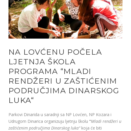
NA LOVĆENU POČELA
LJETNJA ŠKOLA
PROGRAMA “MLADI
RENDŽERI U ZAŠTIĆENIM
PODRUČJIMA DINARSKOG
LUKA“
Parkovi Dinarida u saradnji sa NP Lovćen, NP Kozara i
Udrugom Dinarica organizuju ljetnju školu
“
Mladi rendžeri u
zaštićenim područjima Dinarskog luka“
koja će biti