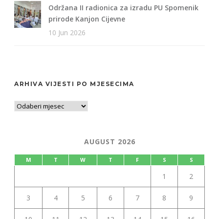
Održana II radionica za izradu PU Spomenik
prirode Kanjon Cijevne
10 Jun 2026
ARHIVA VIJESTI PO MJESECIMA
AUGUST 2026
M
T
W
T
F
S
S
1
2
3
4
5
6
7
8
9