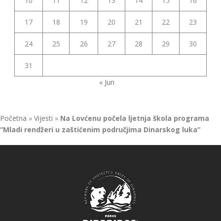
10
11
12
13
14
15
16
17
18
19
20
21
22
23
24
25
26
27
28
29
30
31
« Jun
Početna
»
Vijesti
»
Na Lovćenu počela ljetnja škola programa
“Mladi rendžeri u zaštićenim područjima Dinarskog luka“