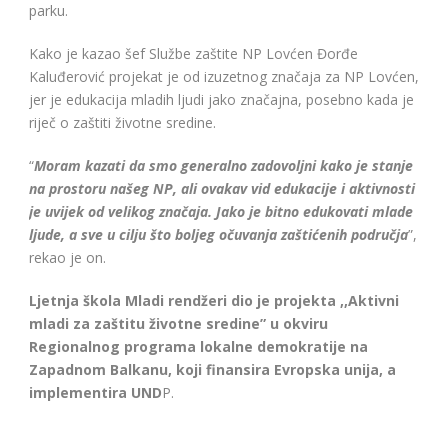
parku.
Kako je kazao šef Službe zaštite NP Lovćen Đorđe
Kaluđerović projekat je od izuzetnog značaja za NP Lovćen,
jer je edukacija mladih ljudi jako značajna, posebno kada je
riječ o zaštiti životne sredine.
“
Moram kazati da smo generalno zadovoljni kako je stanje
na prostoru našeg NP, ali ovakav vid edukacije i aktivnosti
je uvijek od velikog značaja. Jako je bitno edukovati mlade
ljude, a sve u cilju što boljeg očuvanja zaštićenih područja
”,
rekao je on.
Ljetnja škola Mladi rendžeri dio je projekta ,,Aktivni
mladi za zaštitu životne sredine” u okviru
Regionalnog programa lokalne demokratije na
Zapadnom Balkanu, koji finansira Evropska unija, a
implementira UND
P.