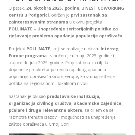
U petak,
24. oktobra 2025. godine
, u
NEST COWORKING
centru u Podgorici
, održan je
prvi sastanak sa
zainteresovanim stranama
u okviru projekta
POLLINATE – Unapređenje teritorijalnih politika za
rješavanje problema opadanja populacije oprašivača
.
Projekat
POLLINATE
, koji se realizuje u okviru
Interreg
Europe programa
, započeo je u maju 2025. godine i
trajaće do jula 2029. godine. Projekat ima za cilj da
doprinese preokretanju trenda rapidnog opadanja
populacije oprašivača širom Evrope, kroz unapređenje
politika na regionalnom i lokalnom nivou.
Sastanak je okupio
predstavnike institucija,
organizacija civilnog društva, akademske zajednice,
pčelare i druge relevantne aktere
, sa ciljem da se
razmotre trenutni izazovi i mogućnosti za unapređenje
zaštite oprašivača u Crnoj Gori.