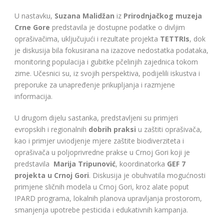
U nastavku,
Suzana Malidžan
iz
Prirodnjačkog muzeja
Crne Gore
predstavila je dostupne podatke o divljim
oprašivačima, uključujući i rezultate projekta
TETTRIs
, dok
je diskusija bila fokusirana na izazove nedostatka podataka,
monitoring populacija i gubitke pčelinjih zajednica tokom
zime. Učesnici su, iz svojih perspektiva, podijelili iskustva i
preporuke za unapređenje prikupljanja i razmjene
informacija.
U drugom dijelu sastanka, predstavljeni su primjeri
evropskih i regionalnih
dobrih praksi
u zaštiti oprašivača,
kao i primjer uviodjenje mjere zaštite biodiverziteta i
oprašivača u poljoprivredne prakse u Crnoj Gori koji je
predstavila
Marija Tripunović
, koordinatorka
GEF 7
projekta u Crnoj Gori
. Diskusija je obuhvatila mogućnosti
primjene sličnih modela u Crnoj Gori, kroz alate poput
IPARD programa, lokalnih planova upravljanja prostorom,
smanjenja upotrebe pesticida i edukativnih kampanja.