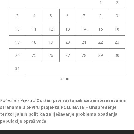
1
2
3
4
5
6
7
8
9
10
11
12
13
14
15
16
17
18
19
20
21
22
23
24
25
26
27
28
29
30
31
« Jun
Početna
»
Vijesti
»
Održan prvi sastanak sa zainteresovanim
stranama u okviru projekta POLLINATE – Unapređenje
teritorijalnih politika za rješavanje problema opadanja
populacije oprašivača