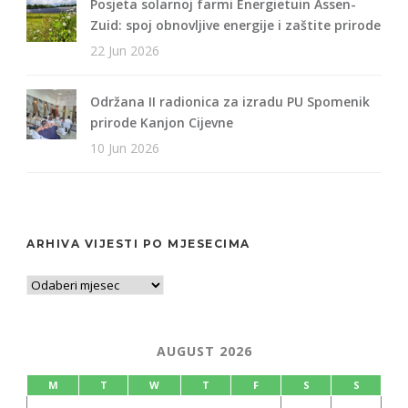
Posjeta solarnoj farmi Energietuin Assen-
Zuid: spoj obnovljive energije i zaštite prirode
22 Jun 2026
Održana II radionica za izradu PU Spomenik
prirode Kanjon Cijevne
10 Jun 2026
ARHIVA VIJESTI PO MJESECIMA
AUGUST 2026
M
T
W
T
F
S
S