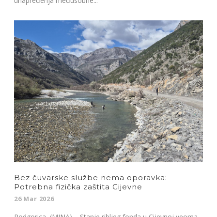
unapređenja međusobne...
Bez čuvarske službe nema oporavka:
Potrebna fizička zaštita Cijevne
26 Mar 2026
Podgorica, (MINA) – Stanje ribljeg fonda u Cijevnoj veoma