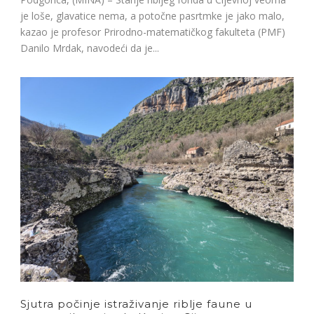
je loše, glavatice nema, a potočne pasrtmke je jako malo,
kazao je profesor Prirodno-matematičkog fakulteta (PMF)
Danilo Mrdak, navodeći da je...
Sjutra počinje istraživanje riblje faune u