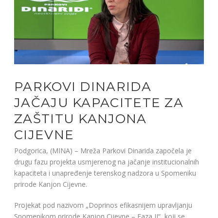
PARKOVI DINARIDA
JAČAJU KAPACITETE ZA
ZAŠTITU KANJONA
CIJEVNE
Podgorica, (MINA) – Mreža Parkovi Dinarida započela je
drugu fazu projekta usmjerenog na jačanje institucionalnih
kapaciteta i unapređenje terenskog nadzora u Spomeniku
prirode Kanjon Cijevne.
Projekat pod nazivom „Doprinos efikasnijem upravljanju
Spomenikom prirode Kanjon Cijevne – Faza II“, koji se