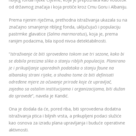
od državnog značaja i koja protiče kroz Crnu Goru i Albaniju.
Prema njenim riječima, prethodna istraživanja ukazala su na
značajno smanjenje ribljeg fonda, uključujući i populaciju
pastrmke glavatice (
Salmo marmoratus
), koja je, prema
ranijim podacima, bila ispod nivoa detektabilnosti.
“
Istraživanje će biti sprovedeno tokom sve tri sezone, kako bi
se dobila precizna slika o stanju ribljih populacija. Planirano
je i prikupljanje uporednih podataka o stanju faune na
albanskoj strani rijeke, a shodno tome će biti definisati
određene mjere za očuvanje prirode koje će upravljač,
zajedno sa ostalim institucijama i organizacijama, biti dužan
da sprovede
”, navela je Kandić.
Ona je dodala da će, pored riba, biti sprovedena dodatna
istraživanja ptica i biljnih vrsta, a prikupljeni podaci služiće
kao osnova za izradu plana upravljanja i buduće operativne
aktivnosti.