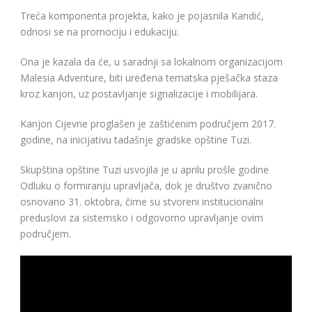
Treća komponenta projekta, kako je pojasnila Kandić,
odnosi se na promociju i edukaciju.
Ona je kazala da će, u saradnji sa lokalnom organizacijom
Malesia Adventure, biti uređena tematska pješačka staza
kroz kanjon, uz postavljanje signalizacije i mobilijara.
Kanjon Cijevne proglašen je zaštićenim područjem 2017.
godine, na inicijativu tadašnje gradske opštine Tuzi.
Skupština opštine Tuzi usvojila je u aprilu prošle godine
Odluku o formiranju upravljača, dok je društvo zvanično
osnovano 31. oktobra, čime su stvoreni institucionalni
preduslovi za sistemsko i odgovorno upravljanje ovim
područjem.