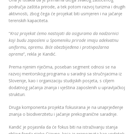
područja zaštita prirode, a tek potom razvoj turizma i drugih
aktivnosti, zbog čega će projekat biti usmjeren i na jačanje
terenskih kapaciteta.
“
Kroz projekat ćemo nastojati da osiguramo da nadzornici
koji budu zaposleni u Spomeniku prirode imaju adekvatnu
uniformu, opremu. Biće obezbijeđena i protivpožarna
oprema
”, rekla je Kandić.
Prema njenim riječima, poseban segment odnosi se na
razvoj mentorskog programa u saradnji sa stručnjacima iz
Slovenije, kao i organizaciju studijskih posjeta, s ciljem
dodatnog jačanja znanja i vještina zaposlenih u upravljačkoj
strukturi.
Druga komponenta projekta fokusirana je na unaprjeđenje
znanja o biodiverzitetu i jačanje prekogranične saradnje.
Kandić je pojasnila da će fokus biti na istraživanju stanja
ribljeg fonda rijeke Cijevne, koja je prepoznata kao vodotok