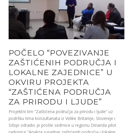
POČELO “POVEZIVANJE
ZAŠTIĆENIH PODRUČJA I
LOKALNE ZAJEDNICE” U
OKVIRU PROJEKTA
“ZAŠTIĆENA PODRUČJA
ZA PRIRODU I LJUDE”
Projektni tim “Zaštićena područja za prirodu i ljude” uz
podršku tima konzultanata iz Velike Britanije, Slovenije i
Srbije odradio je prošle sedmice u regionu Dinarida pilot
radionice “Analiza suradnje zaštićenih područja i lokalne