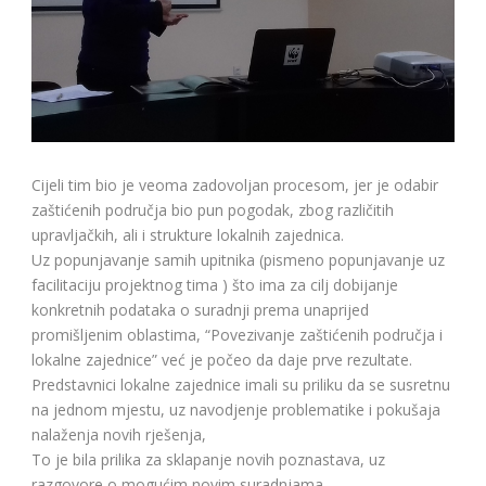
Cijeli tim bio je veoma zadovoljan procesom, jer je odabir
zaštićenih područja bio pun pogodak, zbog različitih
upravljačkih, ali i strukture lokalnih zajednica.
Uz popunjavanje samih upitnika (pismeno popunjavanje uz
facilitaciju projektnog tima ) što ima za cilj dobijanje
konkretnih podataka o suradnji prema unaprijed
promišljenim oblastima, “Povezivanje zaštićenih područja i
lokalne zajednice” već je počeo da daje prve rezultate.
Predstavnici lokalne zajednice imali su priliku da se susretnu
na jednom mjestu, uz navodjenje problematike i pokušaja
nalaženja novih rješenja,
To je bila prilika za sklapanje novih poznastava, uz
razgovore o mogućim novim suradnjama.