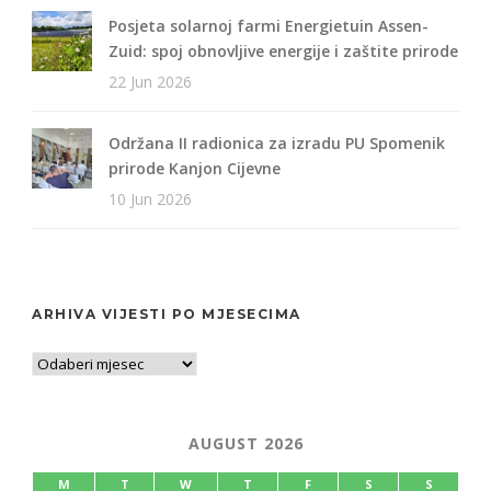
Posjeta solarnoj farmi Energietuin Assen-
Zuid: spoj obnovljive energije i zaštite prirode
22 Jun 2026
Održana II radionica za izradu PU Spomenik
prirode Kanjon Cijevne
10 Jun 2026
ARHIVA VIJESTI PO MJESECIMA
AUGUST 2026
M
T
W
T
F
S
S