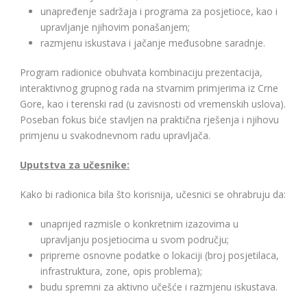
unapređenje sadržaja i programa za posjetioce, kao i
upravljanje njihovim ponašanjem;
razmjenu iskustava i jačanje međusobne saradnje.
Program radionice obuhvata kombinaciju prezentacija,
interaktivnog grupnog rada na stvarnim primjerima iz Crne
Gore, kao i terenski rad (u zavisnosti od vremenskih uslova).
Poseban fokus biće stavljen na praktična rješenja i njihovu
primjenu u svakodnevnom radu upravljača.
Uputstva za učesnike:
Kako bi radionica bila što korisnija, učesnici se ohrabruju da:
unaprijed razmisle o konkretnim izazovima u
upravljanju posjetiocima u svom području;
pripreme osnovne podatke o lokaciji (broj posjetilaca,
infrastruktura, zone, opis problema);
budu spremni za aktivno učešće i razmjenu iskustava.