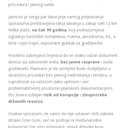
procedura i javnog uvida.
Javnosti je svega par dana prije samog potpisivanja
sporazuma predstavljena ideja davanja u zakup svih 12 km
Velike plaže,
na čak 99 godina
, koji podrazumijeva
izgradnju turističkih kompleksa, marina, aerodroma, itd., a
time i njen trajni, nepovratni gubitak za građane/ke.
Posebno zabrinjava činjenica da se ovako važan dokument
donosi iza zatvorenih vrata,
bez javne rasprave
i uvida
građana/ki. Planirano je da zemljište bude dodijeljeno u
skraćenoj proceduri bez javnog nadmetanja i tendera, u
suprotnosti sa važećom (iako upitnom i već
problematičnom) prostorno-planskom dokumentacijom,
što stvara ozbiljan
rizik od korupcije
i
zloupotrebe
državnih resursa
.
Ovakav sporazum, ne samo da nije ustavan i krši zakone
države Crne Gore, već ne poštuje ni međunarodne
konvencije čije smo potpisnice, poput Arhuške koja