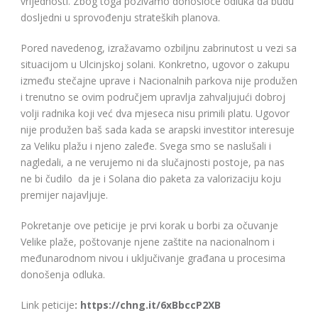
vrijednosti. Zbog toga pozivamo donosioce odluka da budu
dosljedni u sprovođenju strateških planova.
Pored navedenog, izražavamo ozbiljnu zabrinutost u vezi sa
situacijom u Ulcinjskoj solani. Konkretno, ugovor o zakupu
između stečajne uprave i Nacionalnih parkova nije produžen
i trenutno se ovim područjem upravlja zahvaljujući dobroj
volji radnika koji već dva mjeseca nisu primili platu. Ugovor
nije produžen baš sada kada se arapski investitor interesuje
za Veliku plažu i njeno zaleđe. Svega smo se naslušali i
nagledali, a ne verujemo ni da slučajnosti postoje, pa nas
ne bi čudilo da je i Solana dio paketa za valorizaciju koju
premijer najavljuje.
Pokretanje ove peticije je prvi korak u borbi za očuvanje
Velike plaže, poštovanje njene zaštite na nacionalnom i
međunarodnom nivou i uključivanje građana u procesima
donošenja odluka.
Link peticije
:
https://chng.it/6xBbccP2XB