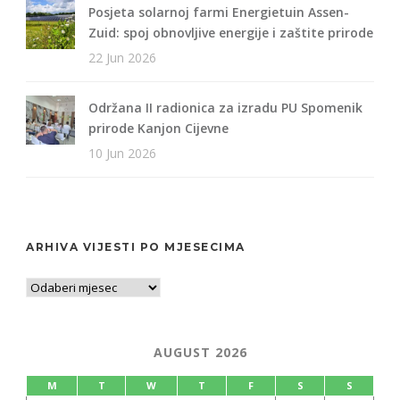
Posjeta solarnoj farmi Energietuin Assen-
Zuid: spoj obnovljive energije i zaštite prirode
22 Jun 2026
Održana II radionica za izradu PU Spomenik
prirode Kanjon Cijevne
10 Jun 2026
ARHIVA VIJESTI PO MJESECIMA
AUGUST 2026
M
T
W
T
F
S
S