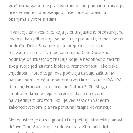
građanima garantuje pravovremeno i potpuno informisanje,
učestvovanje u donošenju odluke i pristup pravdi u
pitanjima životne sredine.
Prva ideja za investicije, koja je entuzijastično predstavljena
javnosti kao prilika koja se ne smije propustiti, odnosi se na
područje Delte Bojane koja je prepoznata u svim
relevantnim strateškim dokumentima Crne Gore kao
područje od izuzetnog značaja koje je neophodno zaštititi
zbog svoje jedinstvene biološke raznovrsnosti i ekološke
vrijednosti. Pored toga, ova područja uživaju zaštitu na
nacionalnom i međunarodnom nivou kroz statuse IBA, IPA,
Ramsar, Emerald i potencijalne Natura 2000. Stoga
smatramo krajnje neprimjerenim da se na ovom
najvrijednijem prostoru, koji je već zaštićen važećim
zakonodavstvom, planira potpuna i trajna devastacija.
Nedopustivo je da se ignorišu i ne poštuju strateški planovi
države Crne Gore koji se odnose na zaštitu prirodnih