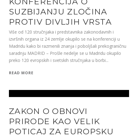
KONFERENCIJA O
SUZBIJANJU ZLOČINA
PROTIV DIVLJIH VRSTA
Više od 120 stručnjaka i predstavnika zakonodavnih i
izvršnih organa iz 24 zemlje okupilo se na konferenciji u
Madridu kako bi razmenili znanja i poboljšali prekograničnu
saradnju MADRID – Prošle nedelje se u Madridu okupilo
preko 120 evropskih i svetskih stručnjaka u borbi...
READ MORE
ZAKON O OBNOVI
PRIRODE KAO VELIK
POTICAJ ZA EUROPSKU