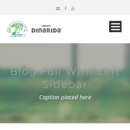
Blog Full With Left
Sidebar
Caption placed here