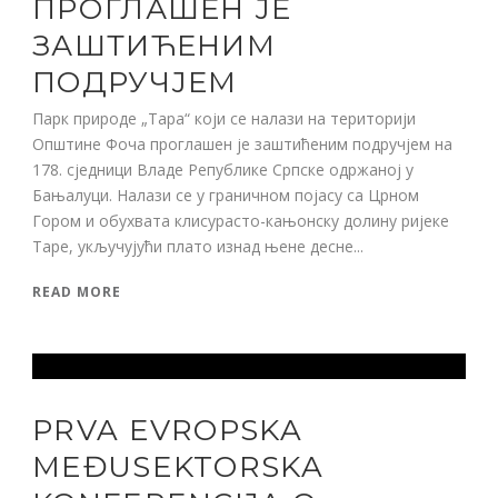
ПРОГЛАШЕН ЈЕ
ЗАШТИЋЕНИМ
ПОДРУЧЈЕМ
Парк природе „Тара“ који се налази на територији
Општине Фоча проглашен је заштићеним подручјем на
178. сједници Владе Републике Српске одржаној у
Бањалуци. Налази се у граничном појасу са Црном
Гором и обухвата клисурасто-кањонску долину ријеке
Таре, укључујући плато изнад њене десне...
READ MORE
PRVA EVROPSKA
MEĐUSEKTORSKA