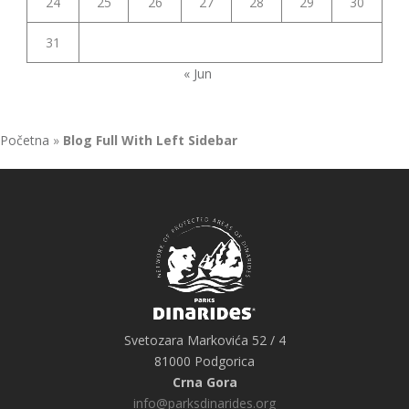
24
25
26
27
28
29
30
31
« Jun
Početna
»
Blog Full With Left Sidebar
Svetozara Markovića 52 / 4
81000 Podgorica
Crna Gora
info@parksdinarides.org