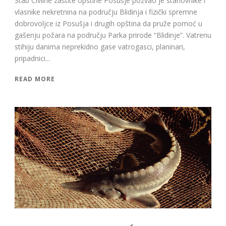
Štab Civilne zaštite opštine Posušje pozvao je stanovnike i
vlasnike nekretnina na području Blidinja i fizički spremne
dobrovoljce iz Posušja i drugih opština da pruže pomoć u
gašenju požara na području Parka prirode “Blidinje”. Vatrenu
stihiju danima neprekidno gase vatrogasci, planinari,
pripadnici...
READ MORE