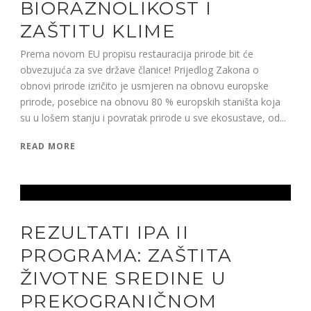
BIORAZNOLIKOST I
ZAŠTITU KLIME
Prema novom EU propisu restauracija prirode bit će
obvezujuća za sve države članice! Prijedlog Zakona o
obnovi prirode izričito je usmjeren na obnovu europske
prirode, posebice na obnovu 80 % europskih staništa koja
su u lošem stanju i povratak prirode u sve ekosustave, od...
READ MORE
REZULTATI IPA II
PROGRAMA: ZAŠTITA
ŽIVOTNE SREDINE U
PREKOGRANIČNOM