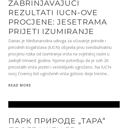
ZABRINJAVAJUĆI
REZULTATI IUCN-OVE
PROCJENE: JESETRAMA
PRIJETI IZUMIRANJE
Danas je Međunarodna udruga za očuvanje prirode i
prirodnih bogatstava (IUCN) objavila prvu sveobuhvatnu
procjenu rizika od izumiranja vrsta na svjetskoj razini u
zadnjih trinaest godina. Njome potvrđuju da je svih 26
preostalih vrsta jesetri i veslokljunki ugroženo. Na IUCN-
ovoj Crvenoj listi ugroženih vrsta gotovo dvije trećine...
READ MORE
ПАРК ПРИРОДЕ „ТАРА“