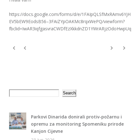
https://docs.google.com/forms/d/e/1FAIpQLSfMxRAmv6YjH-
EV5bEW9EodsB56–3FAiZYpOAKMc8rqxWePQ/viewform?
fbclid=IwAR3iqfgasvraCWDfEzXkkdnZD1YWrARjzOdoHwpUqo8W
Search
Search
Parkovi Dinarida donirali protiv-požarnu i
opremu za monitoring Spomeniku prirode
Kanjon Cijevne
23 Jun 2026