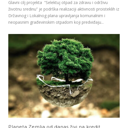
Glavni cilj projekta “Selektuj otpad za zdravu i održivu
životnu sredinu” je podrška realizaciji aktivnosti proisteklih iz
Državnog i Lokalnog plana upravljanja komunalnim i
neopasnim građevinskim otpadom koji predviđaju...
Planeta Zemlja od danas živi na kredit