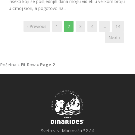
insekti koji se posljednjih dana mogu vidjeti u velikom broju
u Crnoj Gori, a pogotovo na...
‹ Previous
1
2
3
4
…
14
Next ›
Početna
»
Fit Row
»
Page 2
Svetozara Markovića 52 / 4