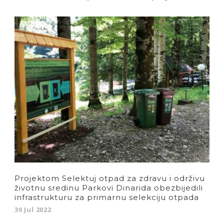
Projektom Selektuj otpad za zdravu i održivu
životnu sredinu Parkovi Dinarida obezbijedili
infrastrukturu za primarnu selekciju otpada
30 Jul 2022