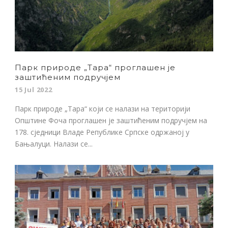
Парк природе „Тара“ проглашен је
заштићеним подручјем
15 Jul 2022
Парк природе „Тара“ који се налази на територији
Општине Фоча проглашен је заштићеним подручјем на
178. сједници Владе Републике Српске одржаној у
Бањалуци. Налази се...