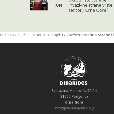
okrugli sto „Strane i
JUN
invazivne strane vrste
teritoriji Crne Gore“
Početna
»
Ključne aktivnosti
»
Projekti
»
Završeni projekti
»
Strane i
Svetozara Markovića 52 / 4
81000 Podgorica
Crna Gora
info@parksdinarides.org