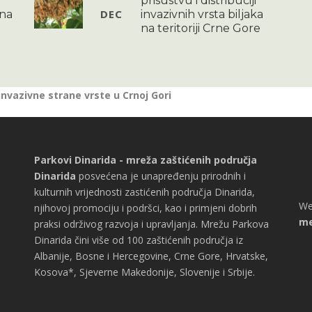
prisustvu i distribuciji
DEC
 na
invazivnih vrsta biljaka
na teritoriji Crne Gore
 invazivne strane vrste u Crnoj Gori
Parkovi Dinarida - mreža zaštićenih područja
Dinarida
posvećena je unapređenju prirodnih i
kulturnih vrijednosti zastićenih područja Dinarida,
We
njihovoj promociju i podršci, kao i primjeni dobrih
me
praksi održivog razvoja i upravljanja. Mrežu Parkova
Dinarida čini više od 100 zaštićenih područja iz
Albanije, Bosne i Hercegovine, Crne Gore, Hrvatske,
Kosova*, Sjeverne Makedonije, Slovenije i Srbije.