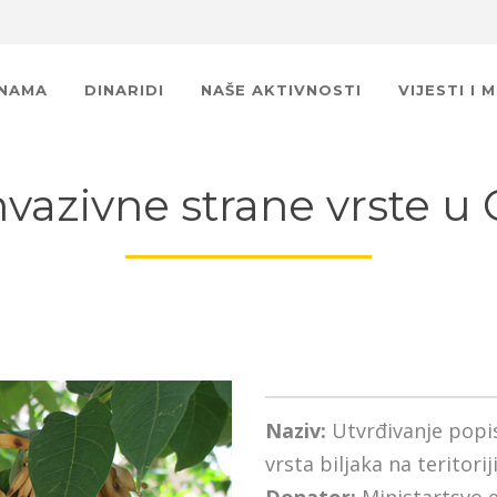
 NAMA
DINARIDI
NAŠE AKTIVNOSTI
VIJESTI I 
invazivne strane vrste u 
Naziv:
Utvrđivanje popisa
vrsta biljaka na teritori