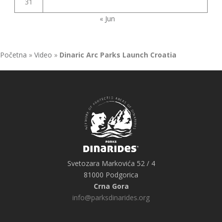
31
« Jun
Početna
»
Video
»
Dinaric Arc Parks Launch Croatia
Svetozara Markovića 52 / 4
81000 Podgorica
Crna Gora
info@parksdinarides.org