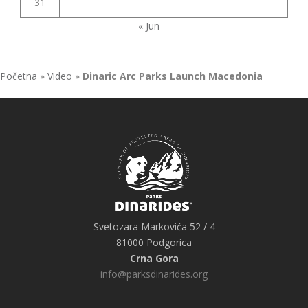
31
« Jun
Početna
»
Video
»
Dinaric Arc Parks Launch Macedonia
Svetozara Markovića 52 / 4
81000 Podgorica
Crna Gora
info@parksdinarides.org