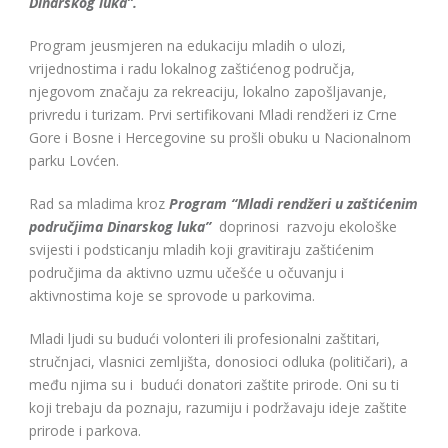
Dinarskog luka”.
Program jeusmjeren na edukaciju mladih o ulozi,
vrijednostima i radu lokalnog zaštićenog područja,
njegovom značaju za rekreaciju, lokalno zapošljavanje,
privredu i turizam. Prvi sertifikovani Mladi rendžeri iz Crne
Gore i Bosne i Hercegovine su prošli obuku u Nacionalnom
parku Lovćen.
Rad sa mladima kroz
Program “Mladi rendžeri u zaštićenim
područjima Dinarskog luka”
doprinosi razvoju ekološke
svijesti i podsticanju mladih koji gravitiraju zaštićenim
područjima da aktivno uzmu učešće u očuvanju i
aktivnostima koje se sprovode u parkovima.
Mladi ljudi su budući volonteri ili profesionalni zaštitari,
stručnjaci, vlasnici zemljišta, donosioci odluka (političari), a
među njima su i budući donatori zaštite prirode. Oni su ti
koji trebaju da poznaju, razumiju i podržavaju ideje zaštite
prirode i parkova.