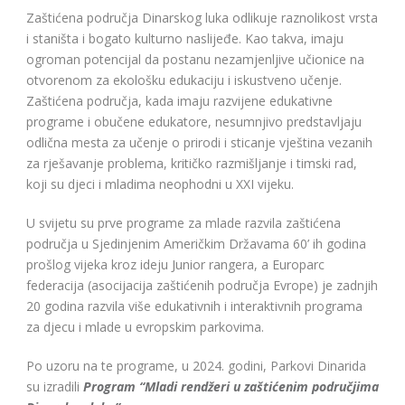
Zaštićena područja Dinarskog luka odlikuje raznolikost vrsta
i staništa i bogato kulturno naslijeđe. Kao takva, imaju
ogroman potencijal da postanu nezamjenljive učionice na
otvorenom za ekološku edukaciju i iskustveno učenje.
Zaštićena područja, kada imaju razvijene edukativne
programe i obučene edukatore, nesumnjivo predstavljaju
odlična mesta za učenje o prirodi i sticanje vještina vezanih
za rješavanje problema, kritičko razmišljanje i timski rad,
koji su djeci i mladima neophodni u XXI vijeku.
U svijetu su prve programe za mlade razvila zaštićena
područja u Sjedinjenim Američkim Državama 60’ ih godina
prošlog vijeka kroz ideju Junior rangera, a Europarc
federacija (asocijacija zaštićenih područja Evrope) je zadnjih
20 godina razvila više edukativnih i interaktivnih programa
za djecu i mlade u evropskim parkovima.
Po uzoru na te programe, u 2024. godini, Parkovi Dinarida
su izradili
Program “Mladi rendžeri u zaštićenim područjima