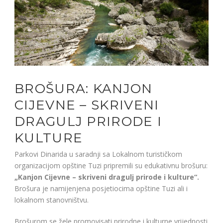
BROŠURA: KANJON
CIJEVNE – SKRIVENI
DRAGULJ PRIRODE I
KULTURE
Parkovi Dinarida u saradnji sa Lokalnom turističkom
organizacijom opštine Tuzi pripremili su edukativnu brošuru:
„Kanjon Cijevne – skriveni dragulj prirode i kulture“.
Brošura je namijenjena posjetiocima opštine Tuzi ali i
lokalnom stanovništvu.
Brošurom se žele promovisati prirodne i kulturne vrijednosti