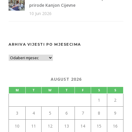
prirode Kanjon Cijevne
10 Jun 2026
ARHIVA VIJESTI PO MJESECIMA
AUGUST 2026
M
T
W
T
F
S
S
1
2
3
4
5
6
7
8
9
10
11
12
13
14
15
16