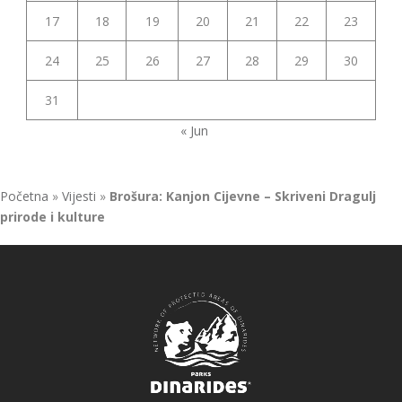
17
18
19
20
21
22
23
24
25
26
27
28
29
30
31
« Jun
Početna
»
Vijesti
»
Brošura: Kanjon Cijevne – Skriveni Dragulj
prirode i kulture