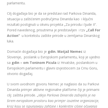
parlamentu.
Cilj događaja bio je da se predstavi rad Parkova Dinarida,
situacija u zaštićenim područjima Dinarida kao i ključni
rezultati postignuti u okviru projekta „Za prirodu i ljude II“.
Pored navedenog, prisutnima je predstavljen i tzv
„Call For
Action“
u kontekstu zaštite prirode u zemljama Dinarskog
luka.
Domaćin događaja bio je
gdin. Matjaž Nemec
iz
Slovenije, poslanik u Evropskom parlamentu, koji je ujedno
sa
gdin – om Toninom Picula
iz Hrvatske, poslanikom u
Evropskom parlamentu i glavni izvjestiocem za Crnu Goru,
otvorio događaj.
U svom uvodnom govoru Nemec je naglasio da su Parkovi
Dinarida primjer aktivne regionalne platfome čiji je primarni
cilj: zaštita prirode. „
Ideja Parkova Dinarida zaživjela je na
širem evropskom prostoru kao primjer izuzetne organizacije,
kroz koju se ispunjavaju zahtjevi i konkretni ciljevi očuvanja