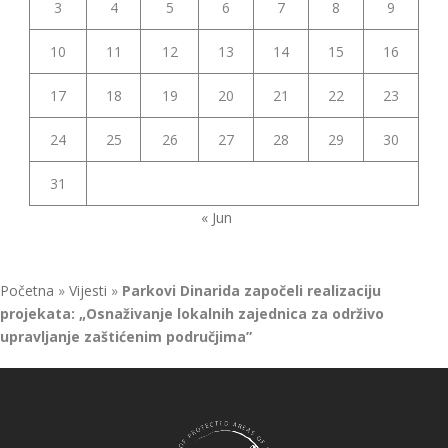
3
4
5
6
7
8
9
10
11
12
13
14
15
16
17
18
19
20
21
22
23
24
25
26
27
28
29
30
31
« Jun
Početna
»
Vijesti
»
Parkovi Dinarida započeli realizaciju
projekata: „Osnaživanje lokalnih zajednica za održivo
upravljanje zaštićenim područjima”