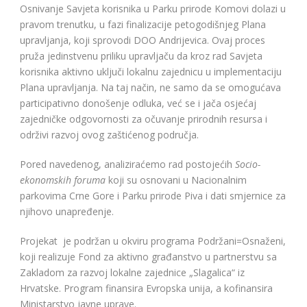
Osnivanje Savjeta korisnika u Parku prirode Komovi dolazi u
pravom trenutku, u fazi finalizacije petogodišnjeg Plana
upravljanja, koji sprovodi DOO Andrijevica. Ovaj proces
pruža jedinstvenu priliku upravljaču da kroz rad Savjeta
korisnika aktivno uključi lokalnu zajednicu u implementaciju
Plana upravljanja. Na taj način, ne samo da se omogućava
participativno donošenje odluka, već se i jača osjećaj
zajedničke odgovornosti za očuvanje prirodnih resursa i
održivi razvoj ovog zaštićenog područja.
Pored navedenog, analiziraćemo rad postojećih
Socio-
ekonomskih foruma
koji su osnovani u Nacionalnim
parkovima Crne Gore i Parku prirode Piva i dati smjernice za
njihovo unapređenje.
Projekat je podržan u okviru programa Podržani=Osnaženi,
koji realizuje Fond za aktivno građanstvo u partnerstvu sa
Zakladom za razvoj lokalne zajednice „Slagalica“ iz
Hrvatske. Program finansira Evropska unija, a kofinansira
Ministarstvo javne uprave.