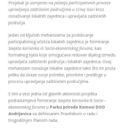
Projekat je usmjeren na
jačanju participativnih procesa
upravljanja zaštićenim područjima u Crnoj Gori
kroz
osnaživanje lokalnih zajednica i upravljača zaštićenih
područja.
Jedan od ključnih mehanizama za podsticanje
participativnog učešća lokalnih zajednica je formiranje
Savjeta korisnika ili Socio-ekonomskog foruma
, kao
formalnog tijela koje omogućava redovan dijalog između
upravljača zaštićenih područja i lokalnih zajednica. Ovaj
mehanizam osnažuje lokalne zajednice tako što im pruža
priliku da izraze svoje potrebe, prioritete i predloge u
procesu upravljanja zaštićenim područjima.
S tim u vezi jedna od glavnih aktivnosti projekta
podrazumijeva formiranje
Savjeta korisnika
ili
Socio –
ekonomskog foruma
u
Parku prirode Komovi DOO
Andrijevica
sa definisanim Pravilnikom o radu i
trogodišnjim Planom rada
.