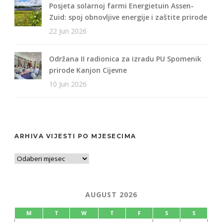
Posjeta solarnoj farmi Energietuin Assen-
Zuid: spoj obnovljive energije i zaštite prirode
22 Jun 2026
Održana II radionica za izradu PU Spomenik
prirode Kanjon Cijevne
10 Jun 2026
ARHIVA VIJESTI PO MJESECIMA
AUGUST 2026
M
T
W
T
F
S
S