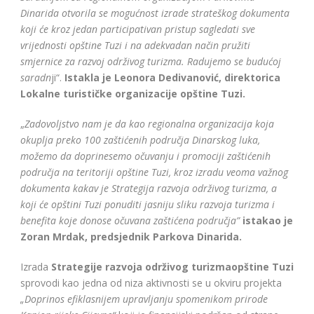
Dinarida otvorila se mogućnost izrade strateškog dokumenta
koji će kroz jedan participativan pristup sagledati sve
vrijednosti opštine Tuzi i na adekvadan način pružiti
smjernice za razvoj održivog turizma. Radujemo se budućoj
saradn
ji“.
Istakla je Leonora Dedivanović, direktorica
Lokalne turističke organizacije opštine Tuzi.
„
Zadovoljstvo nam je da kao regionalna organizacija koja
okuplja preko 100 zaštićenih područja Dinarskog luka,
možemo da doprinesemo očuvanju i promociji zaštićenih
područja na teritoriji opštine Tuzi, kroz izradu veoma važnog
dokumenta kakav je Strategija razvoja održivog turizma, a
koji će opštini Tuzi ponuditi jasniju sliku razvoja turizma i
benefita koje donose očuvana zaštićena područja”
istakao je
Zoran Mrdak, predsjednik Parkova Dinarida.
Izrada
Strategije razvoja održivog turizmaopštine Tuzi
sprovodi kao jedna od niza aktivnosti se u okviru projekta
„Doprinos efiklasnijem upravljanju spomenikom prirode