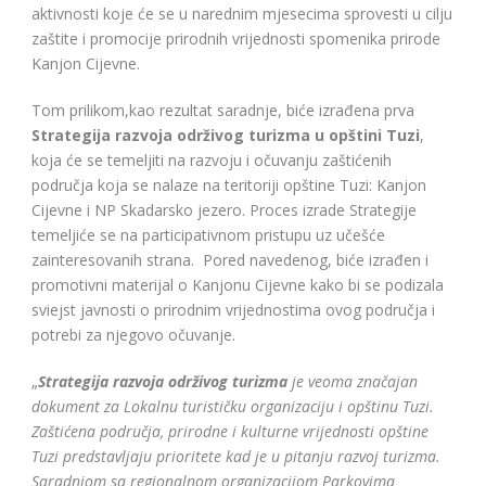
aktivnosti koje će se u narednim mjesecima sprovesti u cilju
zaštite i promocije prirodnih vrijednosti spomenika prirode
Kanjon Cijevne.
Tom prilikom,kao rezultat saradnje, biće izrađena prva
Strategija razvoja održivog turizma u opštini Tuzi
,
koja će se temeljiti na razvoju i očuvanju zaštićenih
područja koja se nalaze na teritoriji opštine Tuzi: Kanjon
Cijevne i NP Skadarsko jezero. Proces izrade Strategije
temeljiće se na participativnom pristupu uz učešće
zainteresovanih strana. Pored navedenog, biće izrađen i
promotivni materijal o Kanjonu Cijevne kako bi se podizala
sviejst javnosti o prirodnim vrijednostima ovog područja i
potrebi za njegovo očuvanje.
„
Strategija razvoja održivog turizma
je veoma značajan
dokument za Lokalnu turističku organizaciju i opštinu Tuzi.
Zaštićena područja, prirodne i kulturne vrijednosti opštine
Tuzi predstavljaju prioritete kad je u pitanju razvoj turizma.
Saradnjom sa regionalnom organizacijom Parkovima