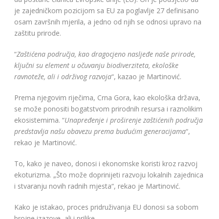
je zajedničkom pozicijom sa EU za poglavlje 27 definisano
osam završnih mjerila, a jedno od njih se odnosi upravo na
zaštitu prirode.
“
Zaštićena područja, kao dragocjeno nasljeđe naše prirode,
ključni su element u očuvanju biodiverziteta, ekološke
ravnoteže, ali i održivog razvoja
“, kazao je Martinović.
Prema njegovim riječima, Crna Gora, kao ekološka država,
se može ponositi bogatstvom prirodnih resursa i raznolikim
ekosistemima. “
Unapređenje i proširenje zaštićenih područja
predstavlja našu obavezu prema budućim generacijama
“,
rekao je Martinović.
To, kako je naveo, donosi i ekonomske koristi kroz razvoj
ekoturizma. „Što može doprinijeti razvoju lokalnih zajednica
i stvaranju novih radnih mjesta“, rekao je Martinović.
Kako je istakao, proces pridruživanja EU donosi sa sobom
brojne izazove, ali i prilike.