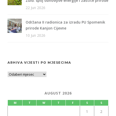
Zuid: spoj obnovljive energije i zaštite prirode
22 Jun 2026
Održana II radionica za izradu PU Spomenik
prirode Kanjon Cijevne
10 Jun 2026
ARHIVA VIJESTI PO MJESECIMA
AUGUST 2026
M
T
W
T
F
S
S
1
2