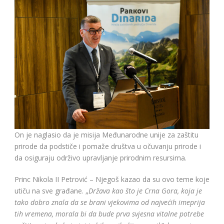
On je naglasio da je misija Međunarodne unije za zaštitu
prirode da podstiče i pomaže društva u očuvanju prirode i
da osiguraju održivo upravljanje prirodnim resursima.
Princ Nikola II Petrović – Njegoš kazao da su ovo teme koje
utiču na sve građane. „
Država kao što je Crna Gora, koja je
tako dobro znala da se brani vjekovima od najvećih imeprija
tih vremena, morala bi da bude prva svjesna vitalne potrebe