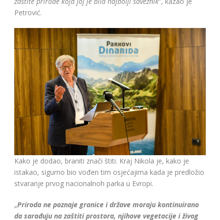
zaštite prirode koja joj je bila najbolji saveznik
“, kazao je
Petrović.
Kako je dodao, braniti znači štiti. Kraj Nikola je, kako je
istakao, sigurno bio vođen tim osjećajima kada je predložio
stvaranje prvog nacionalnoh parka u Evropi.
„
Priroda ne poznaje granice i države moraju kontinuirano
da sarađuju na zaštiti prostora, njihove vegetacije i živog