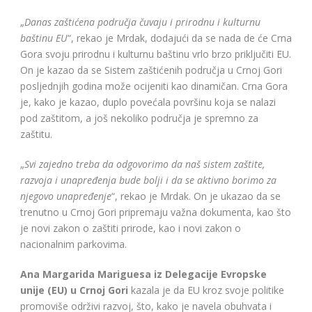
„
Danas zaštićena područja čuvaju i prirodnu i kulturnu
baštinu EU
“, rekao je Mrdak, dodajući da se nada de će Crna
Gora svoju prirodnu i kulturnu baštinu vrlo brzo priključiti EU.
On je kazao da se Sistem zaštićenih područja u Crnoj Gori
posljednjih godina može ocijeniti kao dinamičan. Crna Gora
je, kako je kazao, duplo povećala površinu koja se nalazi
pod zaštitom, a još nekoliko područja je spremno za
zaštitu.
„
Svi zajedno treba da odgovorimo da naš sistem zaštite,
razvoja i unapređenja bude bolji i da se aktivno borimo za
njegovo unapređenje
“, rekao je Mrdak. On je ukazao da se
trenutno u Crnoj Gori pripremaju važna dokumenta, kao što
je novi zakon o zaštiti prirode, kao i novi zakon o
nacionalnim parkovima.
Ana Margarida Mariguesa iz Delegacije Evropske
unije (EU) u Crnoj Gori
kazala je da EU kroz svoje politike
promoviše održivi razvoj, što, kako je navela obuhvata i