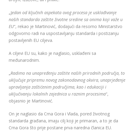
„J
edan od ključnih aspekata ovog procesa je usklađivanje
naših standarda zaštite životne sredine sa onima koji važe u
EU
“, rekao je Martinović, dodajući da resorno Ministarstvo
odgovorno radi na uspostavljanju standarda i postizanju
postavljenih EU ciljeva.
A ciljevi EU su, kako je naglasio, usklađeni sa
međunarodnim.
„
Radimo na unapređenju zaštite naših prirodnih područja, to
uključuje pripremu novog zakonodavnog okvira, unaprjeđenje
upravljanja zaštićenim područjima, kao i edukaciji i
uključivanju lokalnih zajednica u raznim procesima
“,
objasnio je Martinović.
On je naglasio da Crna Gora i Vlada, pored životnog
standarda građana, imaju cilj koji je primaran, a to je da
Crna Gora što prije postane prva naredna članica EU.