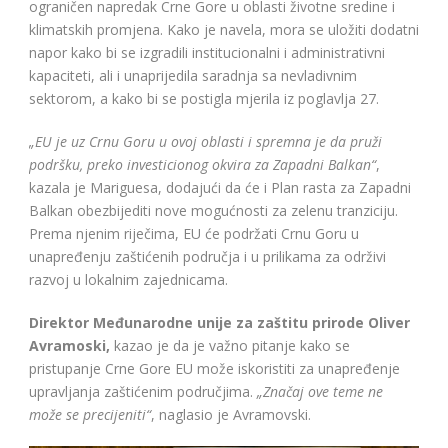
ograničen napredak Crne Gore u oblasti životne sredine i
klimatskih promjena. Kako je navela, mora se uložiti dodatni
napor kako bi se izgradili institucionalni i administrativni
kapaciteti, ali i unaprijedila saradnja sa nevladivnim
sektorom, a kako bi se postigla mjerila iz poglavlja 27.
„EU je uz Crnu Goru u ovoj oblasti i spremna je da pruži
podršku, preko investicionog okvira za Zapadni Balkan“
,
kazala je Mariguesa, dodajući da će i Plan rasta za Zapadni
Balkan obezbijediti nove mogućnosti za zelenu tranziciju.
Prema njenim riječima, EU će podržati Crnu Goru u
unapređenju zaštićenih područja i u prilikama za održivi
razvoj u lokalnim zajednicama.
Direktor Međunarodne unije za zaštitu prirode Oliver
Avramoski,
kazao je da je važno pitanje kako se
pristupanje Crne Gore EU može iskoristiti za unapređenje
upravljanja zaštićenim područjima.
„Značaj ove teme ne
može se precijeniti“
, naglasio je Avramovski.