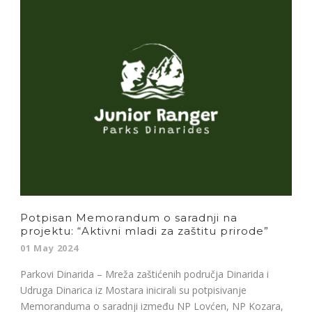
Potpisan Memorandum o saradnji na
projektu: “Aktivni mladi za zaštitu prirode”
01 May 2024
Parkovi Dinarida – Mreža zaštićenih područja Dinarida i
Udruga Dinarica iz Mostara inicirali su potpisivanje
Memoranduma o saradnji između NP Lovćen, NP Kozara,