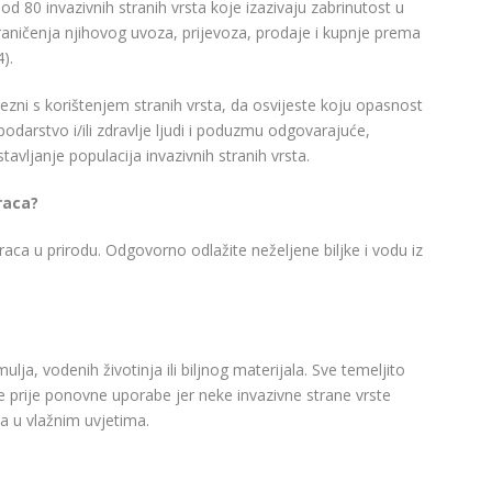
od 80 invazivnih stranih vrsta koje izazivaju zabrinutost u
ograničenja njihovog uvoza, prijevoza, prodaje i kupnje prema
).
zni s korištenjem stranih vrsta, da osvijeste koju opasnost
podarstvo i/ili zdravlje ljudi i poduzmu odgovarajuće,
stavljanje populacija invazivnih stranih vrsta.
eraca?
ezeraca u prirodu. Odgovorno odlažite neželjene biljke i vodu iz
ulja, vodenih životinja ili biljnog materijala. Sve temeljito
e prije ponovne uporabe jer neke invazivne strane vrste
dna u vlažnim uvjetima.