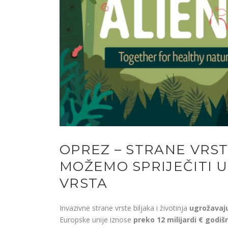
OPREZ – STRANE VRS
MOŽEMO SPRIJEČITI 
VRSTA
Invazivne strane vrste biljaka i životinja
ugrožavaju
Europske unije iznose
preko 12 milijardi € godišn