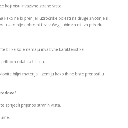
e koji nisu invazivne strane vrste.
ko ne bi prenijeli uzročnike bolesti na druge životinje ili
odu – to nije dobro niti za vašeg ljubimca niti za prirodu.
te biljke koje nemaju invazivne karakteristike.
prilikom odabira biljaka.
nite biljni materijal i zemlju kako ih ne biste prenosili u
h radova?
e spriječili prijenos stranih vrsta.
 šume.