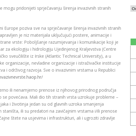
e mogu pridonijeti sprječavanju širenja invazivnih stranih
ini Europe poziva sve na sprječavanje širenja invazivnih stranih
apravljen je niz materijala uključujući postere, animacije i
trane vrste: Poboljšanje razumijevanja i komunikacije koji je
tar za ekologiju i hidrologiju Ujedinjenog Kraljevstva (Centre
o sveučilište iz Irske (Atlantic Technical University), a u
ke organizacije, nevladine organizacije i istraživačke institucije
tva i održivog razvoja. Sve o invazivnim vrstama u Republici
invazivnevrste.haop.hr/
jerno ili nenamjerno prenose iz njihovog prirodnog područja
no se povećava. Mali dio tih stranih vrsta uzrokuje probleme –
iljaka i životinja jedan su od glavnih uzroka smanjenja
ih staništa, ili su predatori na zavičajnim vrstama i/ili prenose
e štete na usjevima i infrastrukturi, ali i ugroziti zdravlje