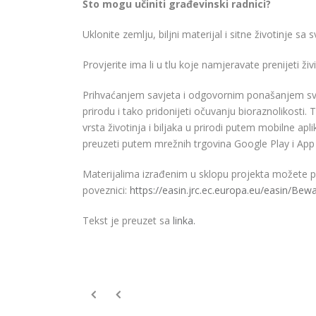
Što mogu učiniti građevinski radnici?
Uklonite zemlju, biljni materijal i sitne životinje s
Provjerite ima li u tlu koje namjeravate prenijeti živ
Prihvaćanjem savjeta i odgovornim ponašanjem sva
prirodu i tako pridonijeti očuvanju bioraznolikosti.
vrsta životinja i biljaka u prirodi putem mobilne ap
preuzeti putem mrežnih trgovina Google Play i App
Materijalima izrađenim u sklopu projekta možete pr
poveznici:
https://easin.jrc.ec.europa.eu/easin/Bew
Tekst je preuzet sa
linka.