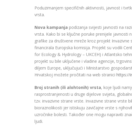
Poduzimanjem specifičnih aktivnosti, javnost i tvrtk
vrsta.
Nova kampanja
podizanja svijesti javnosti na raz
vrsta. Kako bi se ključne poruke prenijele javnosti n
grafike za društvene mreže kroz projekt Invazivne s
financirala Europska komisija. Projekt su vodili Cen
for Ecology & Hydrology – UKCEH) i Atlantsko tehničk
projekt su bile uključene i vladine agencije, trgovins
diljem Europe, uključujući i Ministarstvo gospodars
Hrvatskoj možete pročitati na web stranici
https://
Broj stranih (ili alohtonih) vrsta
, koje ljudi nam
rasprostranjenosti u druge dijelove svijeta, global
tzv. invazivne strane vrste. Invazivne strane vrste b
bioraznolikosti jer istiskuju zavičajne vrste s njihov
uzročnike bolesti. Također one mogu napraviti značajn
ljudi.