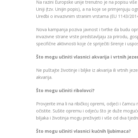
Na razini Europske unije trenutno je na popisu više 
Uniji (tzv. Unijin popis), a na koje se primjenjuju 
Uredbi o invazivnim stranim vrstama (EU 1143/2014
Nova kampanja poziva javnost i tvrtke da budu opre
invazivne strane vrste predstavljaju za prirodu, gos
specifične aktivnosti koje će spriječiti širenje i uspo
Što mogu učiniti vlasnici akvarija i vrtnih jez
Ne puštajte životinje i biljke iz akvarija ili vrtnih j
akvarija.
Što mogu učiniti ribolovci?
Provjerite ima li na ribičkoj opremi, odjeći i čamcu m
očistite. Sušite opremu i odjeću što je duže moguć
biljaka i životinja mogu preživjeti i više od dva tje
Što mogu učiniti vlasnici kućnih ljubimaca?