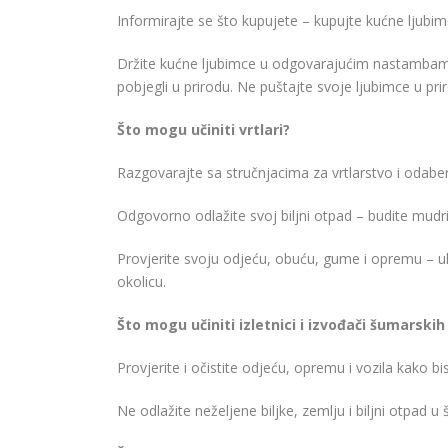
Informirajte se što kupujete – kupujte kućne ljubimc
Držite kućne ljubimce u odgovarajućim nastambama ka
pobjegli u prirodu. Ne puštajte svoje ljubimce u prir
Što mogu učiniti vrtlari?
Razgovarajte sa stručnjacima za vrtlarstvo i odaberi
Odgovorno odlažite svoj biljni otpad – budite mudri 
Provjerite svoju odjeću, obuću, gume i opremu – uklo
okolicu.
Što mogu učiniti izletnici i izvođači šumarski
Provjerite i očistite odjeću, opremu i vozila kako bist
Ne odlažite neželjene biljke, zemlju i biljni otpad u