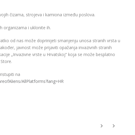
a svojih čizama, strojeva i kamiona između poslova.
ih organizama i uklonite ih.
tko od nas može doprinijeti smanjenju unosa stranih vrsta u
 Također, javnost može prijaviti opažanja invazivnih stranih
likacije „Invazivne vrste u Hrvatskoj“ koja se može besplatno
 Store.
istupiti na
areofAliens/AllPlatforms?lang=HR