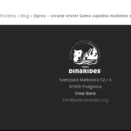
Početna
»
Blog
»
Oprez – strane vrste! Samo zajedno možemo spr
Svetozara Markovića 52 / 4
81000 Podgorica
Crna Gora
info@parksdinarides.org