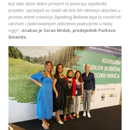
koji tako dijele dobre primjere te planiraju zajedničke
projekte. Upravljači su istakli da žele biti aktivnije uključeni u
procese zelene tranzicije Zapadnog Balkana koja će rezultirati
održivim i funkcionalnijim zaštićenim područjima u našoj
regiji
“,
istakao je Zoran Mrdak, predsjednik Parkova
Dinarida.