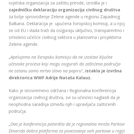
svjetska organizacija za zaštitu prirode, izrodila je i
zajedničku deklaraciju organizacija civilnog društva
za bolje sprovođenje Zelene agende u regionu Zapadnog
Balkana. Deklaracija je upućena Evropskoj komisiji, a u njoj
se od EU i vlada traži da osiguraju uključivo, transparentno i
smisleno učešće civilnog sektora u planovima i projektima
Zelene agende.
„
Apelujemo na Evropsku komisiju da ne izostavi ključne
učesnike procesa koji mogu osigurati da zaštićena područja
ne ostanu samo mrtvo slovo na papiru
“,
istakla je izvršna
direktorica WWF Adrije Nataša Kalauz.
Kako je istovremeno održana i Regionalna konferencija
organizacija civilnog društva, svi su učesnici naglasili da je
neophodna saradnja između njih i upravljača zaštićenih
područja.
„
Ova je konferencija potvrdila da je regionalna mreža Parkovi
Dinarida dobra platforma za povezivanje svih parkova u regiji