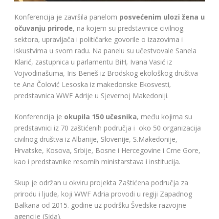
Konferencija je završila panelom
posvećenim ulozi žena u
očuvanju prirode
, na kojem su predstavnice civilnog
sektora, upravljača i političarke govorile o izazovima i
iskustvima u svom radu. Na panelu su učestvovale Sanela
Klarić, zastupnica u parlamentu BiH, Ivana Vasić iz
Vojvodinašuma, Iris Beneš iz Brodskog ekološkog društva
te Ana Čolović Lesoska iz makedonske Ekosvesti,
predstavnica WWF Adrije u Sjevernoj Makedoniji.
Konferencija je
okupila 150 učesnika
, među kojima su
predstavnici iz 70 zaštićenih područja i oko 50 organizacija
civilnog društva iz Albanije, Slovenije, S.Makedonije,
Hrvatske, Kosova, Srbije, Bosne i Hercegovine i Crne Gore,
kao i predstavnike resornih ministarstava i institucija.
Skup je održan u okviru projekta Zaštićena područja za
prirodu i ljude, koji WWF Adria provodi u regiji Zapadnog
Balkana od 2015. godine uz podršku Švedske razvojne
agencije (Sida).