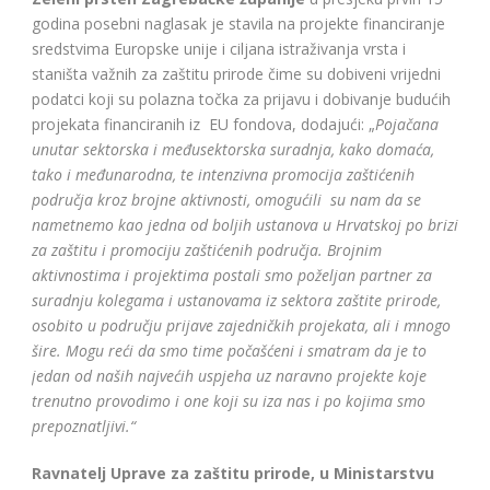
godina posebni naglasak je stavila na projekte financiranje
sredstvima Europske unije i ciljana istraživanja vrsta i
staništa važnih za zaštitu prirode čime su dobiveni vrijedni
podatci koji su polazna točka za prijavu i dobivanje budućih
projekata financiranih iz EU fondova, dodajući: „
Pojačana
unutar sektorska i međusektorska suradnja, kako domaća,
tako i međunarodna, te intenzivna promocija zaštićenih
područja kroz brojne aktivnosti, omogućili su nam da se
nametnemo kao jedna od boljih ustanova u Hrvatskoj po brizi
za zaštitu i promociju zaštićenih područja. Brojnim
aktivnostima i projektima postali smo poželjan partner za
suradnju kolegama i ustanovama iz sektora zaštite prirode,
osobito u području prijave zajedničkih projekata, ali i mnogo
šire. Mogu reći da smo time počašćeni i smatram da je to
jedan od naših najvećih uspjeha uz naravno projekte koje
trenutno provodimo i one koji su iza nas i po kojima smo
prepoznatljivi.“
Ravnatelj Uprave za zaštitu prirode, u Ministarstvu