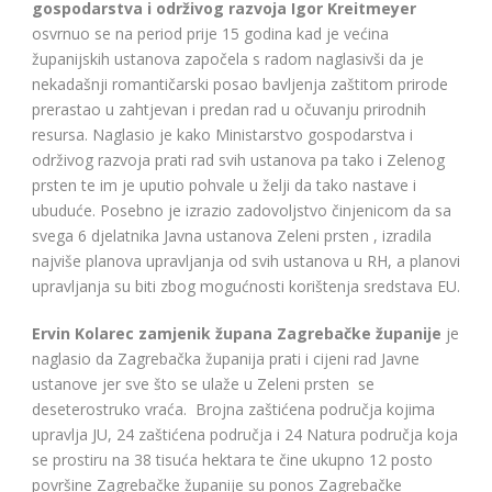
gospodarstva i održivog razvoja Igor Kreitmeyer
osvrnuo se na period prije 15 godina kad je većina
županijskih ustanova započela s radom naglasivši da je
nekadašnji romantičarski posao bavljenja zaštitom prirode
prerastao u zahtjevan i predan rad u očuvanju prirodnih
resursa. Naglasio je kako Ministarstvo gospodarstva i
održivog razvoja prati rad svih ustanova pa tako i Zelenog
prsten te im je uputio pohvale u želji da tako nastave i
ubuduće. Posebno je izrazio zadovoljstvo činjenicom da sa
svega 6 djelatnika Javna ustanova Zeleni prsten , izradila
najviše planova upravljanja od svih ustanova u RH, a planovi
upravljanja su biti zbog mogućnosti korištenja sredstava EU.
Ervin Kolarec zamjenik župana Zagrebačke županije
je
naglasio da Zagrebačka županija prati i cijeni rad Javne
ustanove jer sve što se ulaže u Zeleni prsten se
deseterostruko vraća. Brojna zaštićena područja kojima
upravlja JU, 24 zaštićena područja i 24 Natura područja koja
se prostiru na 38 tisuća hektara te čine ukupno 12 posto
površine Zagrebačke županije su ponos Zagrebačke