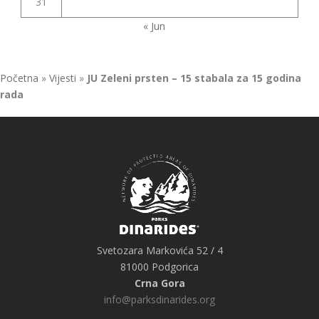
31
« Jun
Početna
»
Vijesti
»
JU Zeleni prsten – 15 stabala za 15 godina
rada
Svetozara Markovića 52 / 4
81000 Podgorica
Crna Gora
info@parksdinarides.org