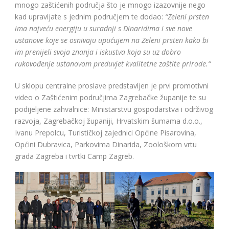
mnogo zaštićenih područja što je mnogo izazovnije nego
kad upravljate s jednim područjem te dodao:
“Zeleni prsten
ima najveću energiju u suradnji s Dinaridima i sve nove
ustanove koje se osnivaju upućujem na Zeleni prsten kako bi
im prenijeli svoja znanja i iskustva koja su uz dobro
rukovođenje ustanovom preduvjet kvalitetne zaštite prirode.“
U sklopu centralne proslave predstavljen je prvi promotivni
video o Zaštićenim područjima Zagrebačke županije te su
podijeljene zahvalnice: Ministarstvu gospodarstva i održivog
razvoja, Zagrebačkoj županiji, Hrvatskim šumama d.o.o.,
Ivanu Prepolcu, Turističkoj zajednici Općine Pisarovina,
Općini Dubravica, Parkovima Dinarida, Zoološkom vrtu
grada Zagreba i tvrtki Camp Zagreb.