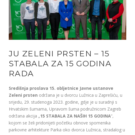
JU ZELENI PRSTEN – 15
STABALA ZA 15 GODINA
RADA
Središnja proslava 15. obljetnice Javne ustanove
Zeleni prsten
održana je u dvorcu Lužnica u Zaprešiću, u
srijedu, 29. studenoga 2023. godine, gdje je u suradnji s
Hrvatskim šumama, Upravom šuma podružnicom Zagreb
održana akcija „
15 STABALA ZA NAŠIH 15 GODINA
“,
kojom se želi pridonijeti početku obnove spomenika
parkovne arhitekture Parka oko dvorca Lužnica, stradalog u