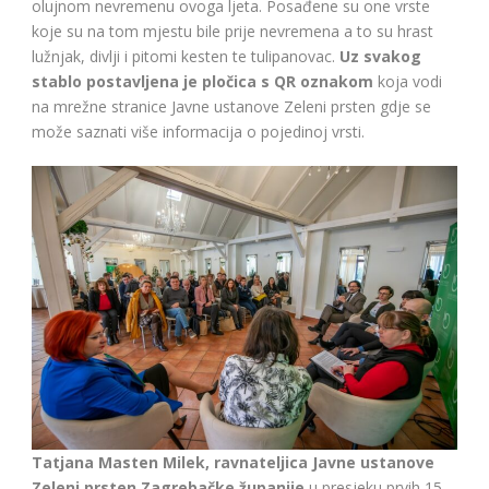
olujnom nevremenu ovoga ljeta. Posađene su one vrste
koje su na tom mjestu bile prije nevremena a to su hrast
lužnjak, divlji i pitomi kesten te tulipanovac.
Uz svakog
stablo postavljena je pločica s QR oznakom
koja vodi
na mrežne stranice Javne ustanove Zeleni prsten gdje se
može saznati više informacija o pojedinoj vrsti.
Tatjana Masten Milek, ravnateljica Javne ustanove
Zeleni prsten Zagrebačke županije
u presjeku prvih 15