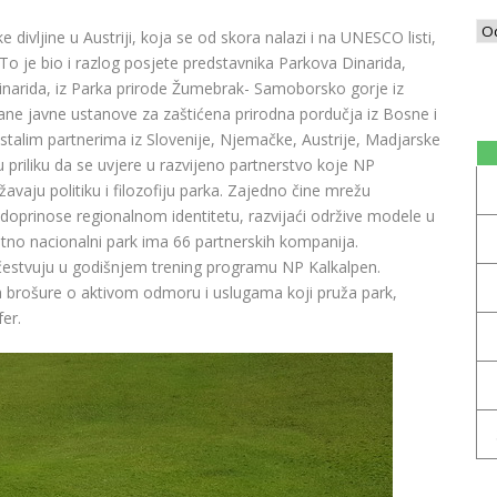
divljine u Austriji, koja se od skora nalazi i na UNESCO listi,
To je bio i razlog posjete predstavnika Parkova Dinarida,
narida, iz Parka prirode Žumebrak- Samoborsko gorje iz
ane javne ustanove za zaštićena prirodna pordučja iz Bosne i
ostalim partnerima iz Slovenije, Njemačke, Austrije, Madjarske
u priliku da se uvjere u razvijeno partnerstvo koje NP
vaju politiku i filozofiju parka. Zajedno čine mrežu
 doprinose regionalnom identitetu, razvijaći održive modele u
utno nacionalni park ima 66 partnerskih kompanija.
učestvuju u godišnjem trening programu NP Kalkalpen.
a brošure o aktivom odmoru i uslugama koji pruža park,
er.