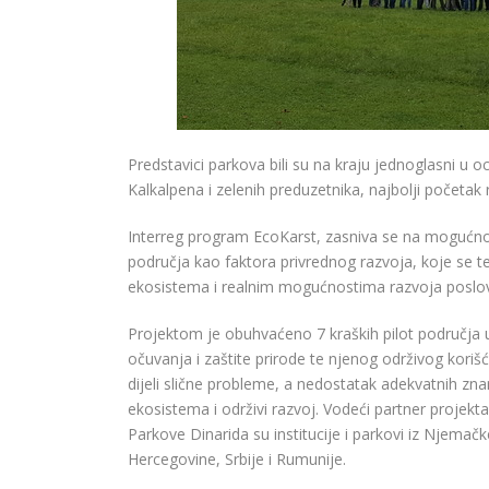
Predstavici parkova bili su na kraju jednoglasni u o
Kalkalpena i zelenih preduzetnika, najbolji početak 
Interreg program EcoKarst, zasniva se na mogućnos
područja kao faktora privrednog razvoja, koje se te
ekosistema i realnim mogućnostima razvoja poslova
Projektom je obuhvaćeno 7 kraških pilot područja u
očuvanja i zaštite prirode te njenog održivog koriš
dijeli slične probleme, a nedostatak adekvatnih zna
ekosistema i održivi razvoj. Vodeći partner projekta
Parkove Dinarida su institucije i parkovi iz Njemačk
Hercegovine, Srbije i Rumunije.