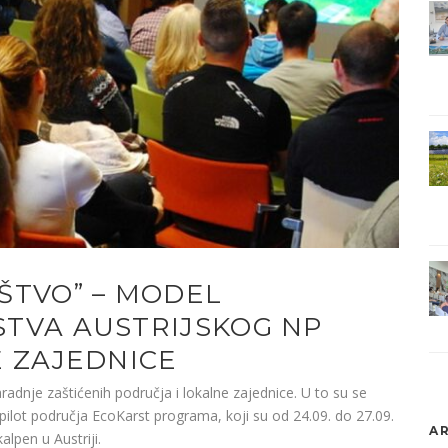
ŠTVO” – MODEL
TVA AUSTRIJSKOG NP
E ZAJEDNICE
radnje zaštićenih područja i lokalne zajednice. U to su se
– pilot područja EcoKarst programa, koji su od 24.09. do 27.09.
AR
alpen u Austriji.