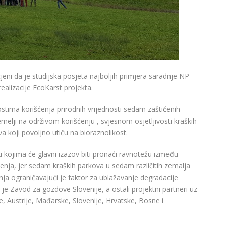
cjeni da je studijska posjeta najboljih primjera saradnje NP
realizacije EcoKarst projekta.
tima korišćenja prirodnih vrijednosti sedam zaštićenih
melji na održivom korišćenju , svjesnom osjetljivosti kraških
 koji povoljno utiču na bioraznolikost.
 kojima će glavni izazov biti pronaći ravnotežu između
ćenja, jer sedam kraških parkova u sedam različitih zemalja
nja ograničavajući je faktor za ublažavanje degradacije
 je Zavod za gozdove Slovenije, a ostali projektni partneri uz
e, Austrije, Mađarske, Slovenije, Hrvatske, Bosne i