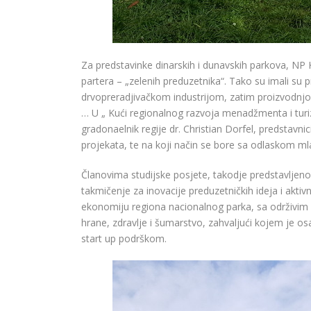
Za predstavinke dinarskih i dunavskih parkova, NP 
partera – „zelenih preduzetnika“. Tako su imali su p
drvopreradjivačkom industrijom, zatim proizvodnj
… U „ Kući regionalnog razvoja menadžmenta i turi
gradonaelnik regije dr. Christian Dorfel, predstavni
projekata, te na koji način se bore sa odlaskom mla
Članovima studijske posjete, takodje predstavljeno
takmičenje za inovacije preduzetničkih ideja i aktivn
ekonomiju regiona nacionalnog parka, sa održivim r
hrane, zdravlje i šumarstvo, zahvaljući kojem je o
start up podrškom.