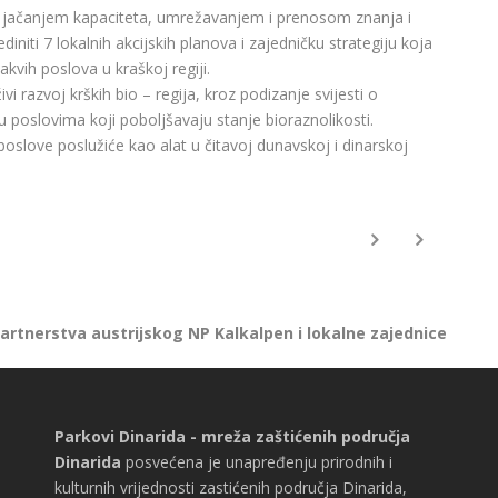
 će, jačanjem kapaciteta, umrežavanjem i prenosom znanja i
diniti 7 lokalnih akcijskih planova i zajedničku strategiju koja
akvih poslova u kraškoj regiji.
vi razvoj krških bio – regija, kroz podizanje svijesti o
poslovima koji poboljšavaju stanje bioraznolikosti.
slove poslužiće kao alat u čitavoj dunavskoj i dinarskoj
artnerstva austrijskog NP Kalkalpen i lokalne zajednice
Parkovi Dinarida - mreža zaštićenih područja
Dinarida
posvećena je unapređenju prirodnih i
kulturnih vrijednosti zastićenih područja Dinarida,