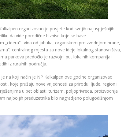
Kalkalpen organizovao je posjete kod svojih najuspješnijih
riliku da vide porodične biznise koje se bave
om „cidera“ i vina od jabuka, organskom proizvodnjom hrane,
zma“, centralnog mjesta za nove ideje lokalnog stanovništva,
cima parkova predočio je razvojni put lokalnih kompanija i
dih iz ruralnih područja.
 je na koji način je NP Kalkalpen ove godine organizovao
osti, koje pružaju nove vrijednosti za prirodu, ljude, region i
ješenjima u pet oblasti: turizam, poljoprivreda, proizvodnja
sam najboljih preduzetnika bilo nagradjeno polugodišnjom