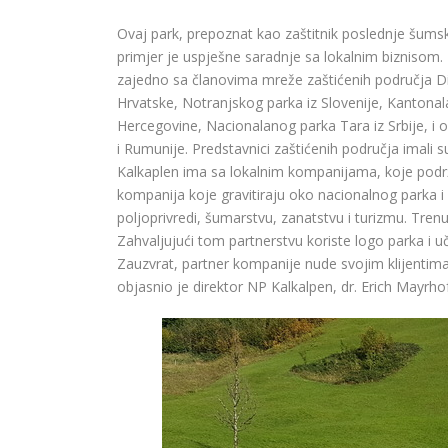
Ovaj park, prepoznat kao zaštitnik poslednje šumske 
primjer je uspješne saradnje sa lokalnim biznisom. 
zajedno sa članovima mreže zaštićenih područja Di
Hrvatske, Notranjskog parka iz Slovenije, Kantonal
Hercegovine, Nacionalanog parka Tara iz Srbije, i 
i Rumunije. Predstavnici zaštićenih područja imali s
Kalkaplen ima sa lokalnim kompanijama, koje podrža
kompanija koje gravitiraju oko nacionalnog parka i
poljoprivredi, šumarstvu, zanatstvu i turizmu. Tren
Zahvaljujući tom partnerstvu koriste logo parka i 
Zauzvrat, partner kompanije nude svojim klijentim
objasnio je direktor NP Kalkalpen, dr. Erich Mayrhof