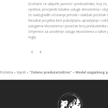
EcoKarst će uključiti javnost i preduzetnike, koji
vještina, procijeniti lokalne usluge ekosistema i obje
će nadograditi očuvanje prirode i olakšati početak t
Rezultat projekta biće poboljšano upravljanje i održi
uslugama ekosistema i povećan broj preduzetnika u 
Smjernice za uvođenje usluga ekosistema u takve po
regiji.
Početna
»
Vijesti
»
“Zeleno preduzetništvo” – Model uspješnog p