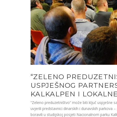
“ZELENO PREDUZETNI
USPJEŠNOG PARTNERS
KALKALPEN I LOKALN
“Zeleno preduzetništvo“ može biti ključ uspješne sa
uvjerili predstavnici dinarskih i dunavskih parkova 
boravili u studijskoj posjeti Nacionalnom parku Kalk