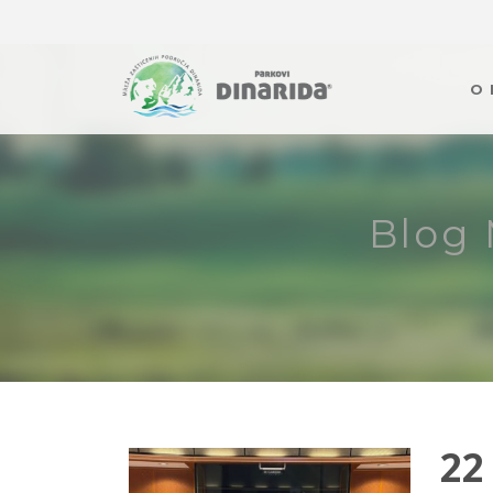
O
Blog 
22