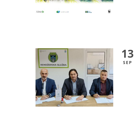
13
SEP