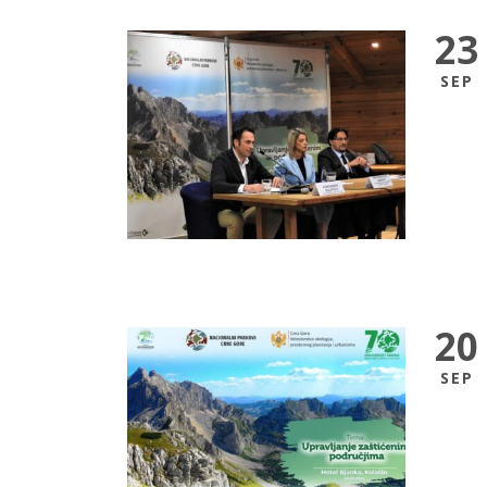
23
SEP
20
SEP