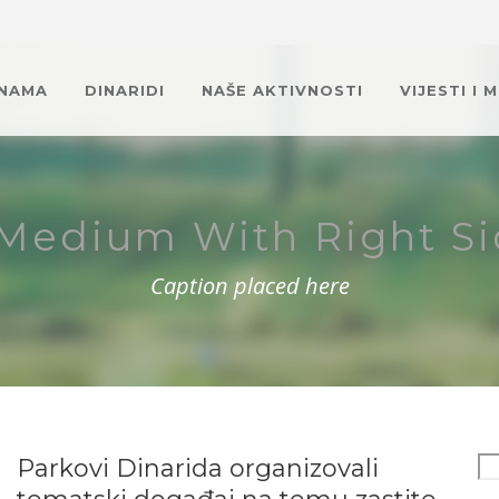
 NAMA
DINARIDI
NAŠE AKTIVNOSTI
VIJESTI I 
Medium With Right S
Caption placed here
Parkovi Dinarida organizovali
Se