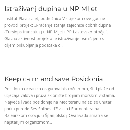
Istraživanj dupina u NP Mljet
Institut Plavi svijet, podružnica Vis tijekom ove godine
provodi projekt „Praćenje stanja zajednice dobrih dupina
(Tursiops truncatus) u NP Mljet i PP Lastovsko otočje“.
Glavna aktivnost projekta je istraživanje osmišljeno s
ciljem prikupljanja podataka o...
Keep calm and save Posidonia
Posidonia oceanica osigurava bistroću mora, štiti plaže od
utjecaja valova i pruža sklonište brojnim morskim vrstama.
Najveća livada posidonije na Mediteranu nalazi se unutar
parka prirode Ses Salines d’Eivissa i Formentera na
Balearskom otočju u Španjolskoj. Ova livada smatra se
najstarijim organizmom...