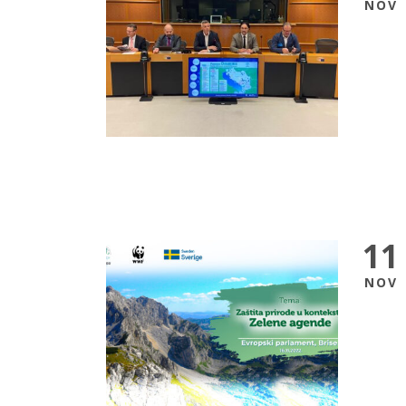
NOV
11
NOV