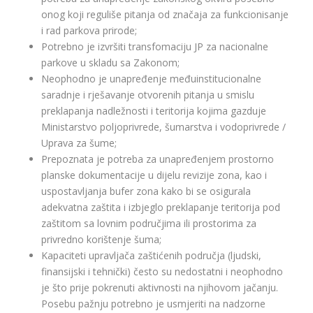
onog koji reguliše pitanja od značaja za funkcionisanje
i rad parkova prirode;
Potrebno je izvršiti transfomaciju JP za nacionalne
parkove u skladu sa Zakonom;
Neophodno je unapređenje međuinstitucionalne
saradnje i rješavanje otvorenih pitanja u smislu
preklapanja nadležnosti i teritorija kojima gazduje
Ministarstvo poljoprivrede, šumarstva i vodoprivrede /
Uprava za šume;
Prepoznata je potreba za unapređenjem prostorno
planske dokumentacije u dijelu revizije zona, kao i
uspostavljanja bufer zona kako bi se osigurala
adekvatna zaštita i izbjeglo preklapanje teritorija pod
zaštitom sa lovnim područjima ili prostorima za
privredno korištenje šuma;
Kapaciteti upravljača zaštićenih područja (ljudski,
finansijski i tehnički) često su nedostatni i neophodno
je što prije pokrenuti aktivnosti na njihovom jačanju.
Posebu pažnju potrebno je usmjeriti na nadzorne