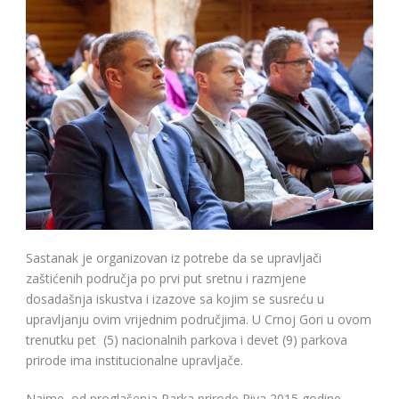
Sastanak je organizovan iz potrebe da se upravljači
zaštićenih područja po prvi put sretnu i razmjene
dosadašnja iskustva i izazove sa kojim se susreću u
upravljanju ovim vrijednim područjima. U Crnoj Gori u ovom
trenutku pet (5) nacionalnih parkova i devet (9) parkova
prirode ima institucionalne upravljače.
Naime, od proglašenja Parka prirode Piva 2015 godine,