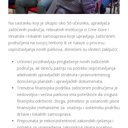
Na sastanku koji je okupio oko 50 učesnika, upravljača
zaštićenih područja, relevatnih institucija iz Crne Gore i
Hrvatske i lokalnih samouprava koje upravljaju zaštićenim
područjima na svojoj teritoriji ili se nalaze u procesu
uspostavljanja novih parkova, donešeni su sledeći zaključci:
Učesnici pozdravljaju proglašenje novih zaštićenih
područja, ali skreću pažnju na potrebu uspostavljanja
adekvatnih upravljačkih struktura i pravovremenog
donošenja planskih i upravljačkih dokumenata;
Trenutna finansijska podrška zaštićenim područjima je
nedovoljna i većina parkova ima poteškoće da osigura
finasijsku održivost. Stoga, potrebno je ustanoviti jasne
finansijske mehanizme za snažniju i sistemsku podršku
države i lokalnih samouprava;
Prepoznata je nekonzistentnost zakonskih rješenja i
potreba za unapređenje zakonskog okvira posebno