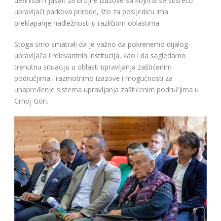
definisan i jasan za brojne izazove sa kojima se susreću
upravljači parkova prirode, što za posljedicu ima
preklapanje nadležnosti u različitim oblastima.
Stoga smo smatrali da je važno da pokrenemo dijalog
upravljača i relevantnih institucija, kao i da sagledamo
trenutnu situaciju u oblasti upravljanja zaštićenim
područjima i razmotrimo izazove i mogućnosti za
unapređenje sistema upravljanja zaštićenim područjima u
Crnoj Gori.