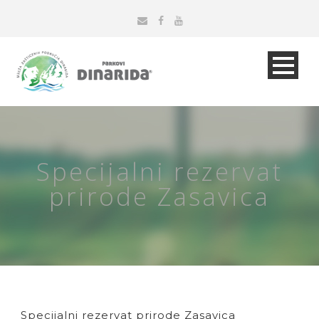
Specijalni rezervat
prirode Zasavica
Specijalni rezervat prirode Zasavica