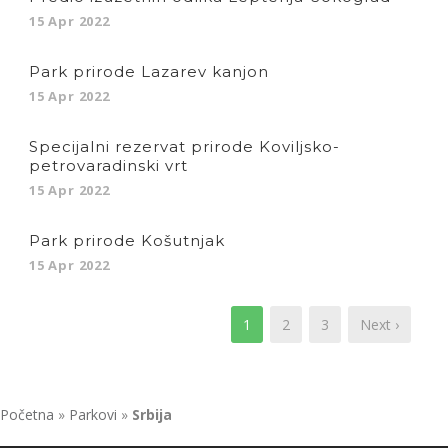
15 Apr 2022
Park prirode Lazarev kanjon
15 Apr 2022
Specijalni rezervat prirode Koviljsko-
petrovaradinski vrt
15 Apr 2022
Park prirode Košutnjak
15 Apr 2022
1
2
3
Next ›
Početna
»
Parkovi
»
Srbija