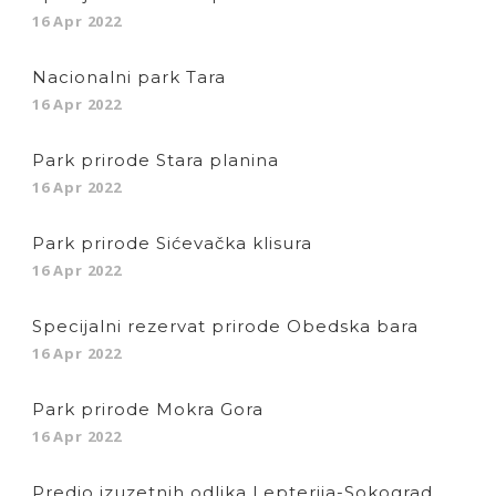
16 Apr 2022
Nacionalni park Tara
16 Apr 2022
Park prirode Stara planina
16 Apr 2022
Park prirode Sićevačka klisura
16 Apr 2022
Specijalni rezervat prirode Obedska bara
16 Apr 2022
Park prirode Mokra Gora
16 Apr 2022
Predio izuzetnih odlika Lepterija-Sokograd